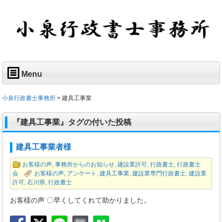
Menu
小泉行政書士事務所
>
建具工事業
『建具工事業』タグの付いた投稿
建具工事業者様
お客様の声
,
事務所からのお知らせ
,
建設業許可
,
行政書士
,
行政書士
会
お客様の声
,
アンケート
,
建具工事業
,
建設業専門行政書士
,
建設業
許可
,
石川県
,
行政書士
お客様の声 〇早くしてくれて助かりました。