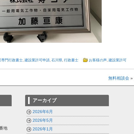
業専門行政書士
,
建設業許可申請
,
石川県
,
行政書士
お客様の声
,
建設業許可
無料相談会
»
アーカイブ
2026年6月
2026年5月
番地
2026年1月