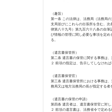
（趣旨）
第一条 この法律は、法務局（法務局
支局並びにこれらの出張所を含む。次
律第八十九号）第九百六十八条の自筆
び情報の管理に関し必要な事項を定め
る。
（遺言書保管所）
第二条 遺言書の保管に関する事務は
２ 前項の指定は、告示してしなければ
（遺言書保管官）
第三条 遺言書保管所における事務は
務局又は地方法務局の長が指定する者
（遺言書の保管の申請）
第四条 遺言者は、遺言書保管官に対
２ 前項の遺言書は、法務省令で定め