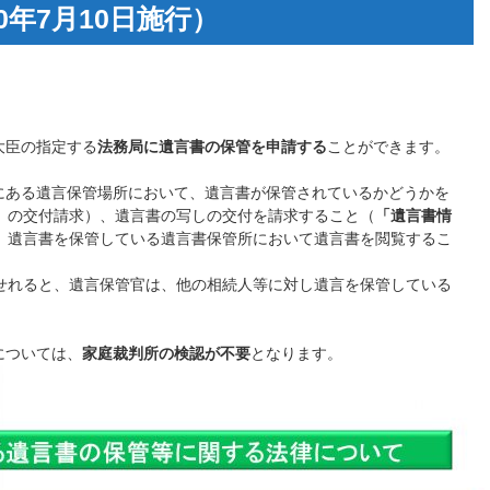
0年7月10日施行）
大臣の指定する
法務局に遺言書の保管を申請する
ことができます。
国にある遺言保管場所において、遺言書が保管されているかどうかを
」
の交付請求）、遺言書の写しの交付を請求すること（
「遺言書情
、遺言書を保管している遺言書保管所において遺言書を閲覧するこ
せれると、遺言保管官は、他の相続人等に対し遺言を保管している
については、
家庭裁判所の検認が不要
となります。