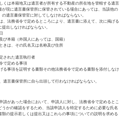
若しくは本籍地又は遺言者が所有する不動産の所在地を管轄する遺言
書が現に遺言書保管所に保管されている場合にあっては、当該他の
）の遺言書保管官に対してしなければならない。
者は、法務省令で定めるところにより、遺言書に添えて、次に掲げる
に提出しなければならない。
日
所及び本籍（外国人にあっては、国籍）
るときは、その氏名又は名称及び住所
指定された遺言執行者
令で定める事項
掲げる事項を証明する書類その他法務省令で定める書類を添付しなけ
は、遺言書保管所に自ら出頭して行わなければならない。
の申請があった場合において、申請人に対し、法務省令で定めるとこ
どうかの確認をするため、当該申請人を特定するために必要な氏名
書類の提示若しくは提出又はこれらの事項についての説明を求める