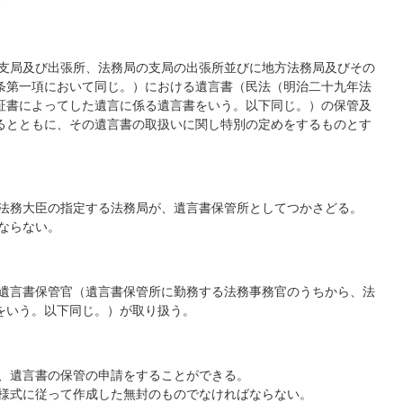
の支局及び出張所、法務局の支局の出張所並びに地方法務局及びその
条第一項において同じ。）における遺言書（民法（明治二十九年法
証書によってした遺言に係る遺言書をいう。以下同じ。）の保管及
るとともに、その遺言書の取扱いに関し特別の定めをするものとす
、法務大臣の指定する法務局が、遺言書保管所としてつかさどる。
ならない。
、遺言書保管官（遺言書保管所に勤務する法務事務官のうちから、法
をいう。以下同じ。）が取り扱う。
し、遺言書の保管の申請をすることができる。
る様式に従って作成した無封のものでなければならない。