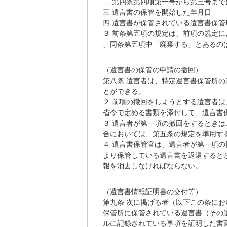
二 第四条第四項第一号から第三号まで
三 遺言書の保管を開始した年月日
四 遺言書が保管されている遺言書保
３ 前条第五項の規定は、前項の規定
、同条第五項中「廃棄する」とあるの
（遺言書の保管の申請の撤回）
第八条 遺言者は、特定遺言書保管所
とができる。
２ 前項の撤回をしようとする遺言者
省令で定める書類を添付して、遺言書
３ 遺言者が第一項の撤回をするとき
合においては、第五条の規定を準用す
４ 遺言書保管官は、遺言者が第一項
より保管している遺言書を返還すると
報を消去しなければならない。
（遺言書情報証明書の交付等）
第九条 次に掲げる者（以下この条に
保管所に保管されている遺言書（その
ルに記録されている事項を証明した書