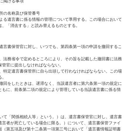
に掲げる事項
管所の名称及び保管番号
による遺言書に係る情報の管理について準用する。この場合において
は、「消去する」と読み替えるものとする。
の遺言書保管官に対し、いつでも、第四条第一項の申請を撤回するこ
は、法務省令で定めるところにより、その旨を記載した撤回書に法務
保管官に提出しなければならない。
は、特定遺言書保管所に自ら出頭して行わなければならない。この場
る。
の撤回をしたときは、遅滞なく、当該遺言者に第六条第一項の規定に
ともに、前条第二項の規定により管理している当該遺言書に係る情
おいて「関係相続人等」という。）は、遺言書保管官に対し、遺言書
遺言者が死亡している場合に限る。）について、遺言書保管ファイ
面（第五項及び第十二条第一項第三号において「遺言書情報証明書