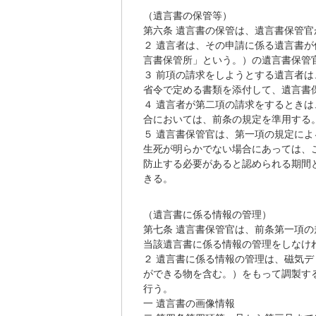
（遺言書の保管等）
第六条 遺言書の保管は、遺言書保管
２ 遺言者は、その申請に係る遺言書
言書保管所」という。）の遺言書保管
３ 前項の請求をしようとする遺言者
省令で定める書類を添付して、遺言書
４ 遺言者が第二項の請求をするとき
合においては、前条の規定を準用する
５ 遺言書保管官は、第一項の規定に
生死が明らかでない場合にあっては、
防止する必要があると認められる期間
きる。
（遺言書に係る情報の管理）
第七条 遺言書保管官は、前条第一項
当該遺言書に係る情報の管理をしなけ
２ 遺言書に係る情報の管理は、磁気
ができる物を含む。）をもって調製す
行う。
一 遺言書の画像情報