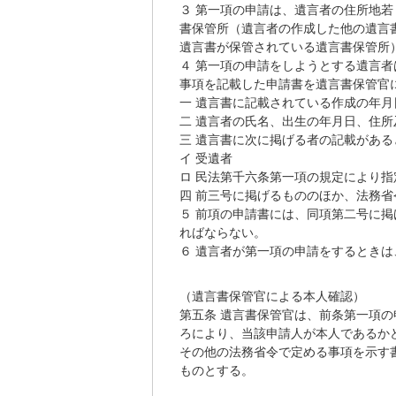
３ 第一項の申請は、遺言者の住所地
書保管所（遺言者の作成した他の遺言
遺言書が保管されている遺言書保管所
４ 第一項の申請をしようとする遺言
事項を記載した申請書を遺言書保管官
一 遺言書に記載されている作成の年月
二 遺言者の氏名、出生の年月日、住
三 遺言書に次に掲げる者の記載があ
イ 受遺者
ロ 民法第千六条第一項の規定により
四 前三号に掲げるもののほか、法務省
５ 前項の申請書には、同項第二号に
ればならない。
６ 遺言者が第一項の申請をするとき
（遺言書保管官による本人確認）
第五条 遺言書保管官は、前条第一項
ろにより、当該申請人が本人であるか
その他の法務省令で定める事項を示す
ものとする。